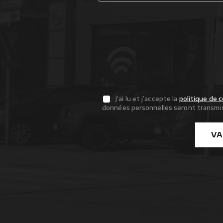
J’ai lu et j’accepte la
politique de c
données personnelles seront transmis
VA