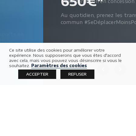
650€*
*Voir condition en concession
Au quotidien, prenez les transports en
commun #SeDéplacerMoinsPolluer
Ce site utilise des cookies pour améliorer votre
expérience. Nous supposerons que vous êtes d'accord
avec cela, mais vous pouvez vous désinscrire si vous le
EN SAVOIR PLUS
souhaitez.
Paramètres des cookies
ACCEPTER
REFUSER
Alain Durieux SARL vous
accompagne dans tous
vos projets :