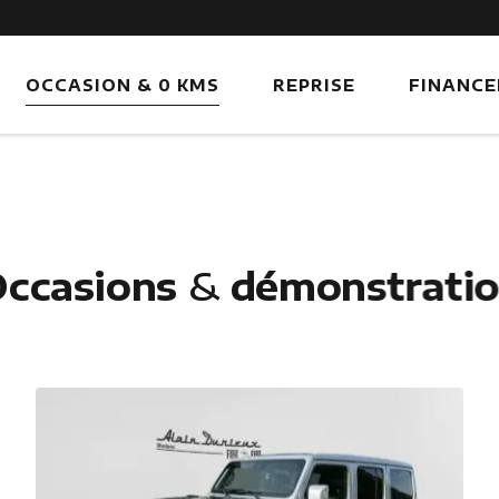
OCCASION & 0 KMS
REPRISE
FINANC
ccasions
&
démonstrati
Opel