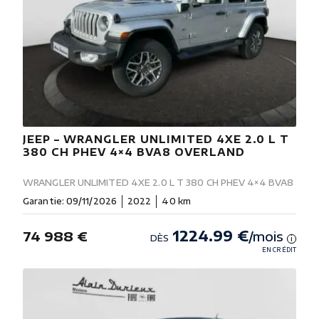
JEEP – WRANGLER UNLIMITED 4XE 2.0 L T
380 CH PHEV 4×4 BVA8 OVERLAND
WRANGLER UNLIMITED 4XE 2.0 L T 380 CH PHEV 4×4 BVA8
Garantie: 09/11/2026
2022
40 km
1224.99 €
74 988 €
/mois
DÈS
i
EN CRÉDIT