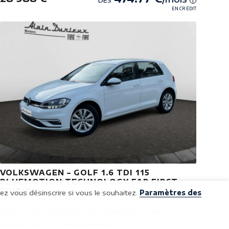
DÈS
i
EN CRÉDIT
VOLKSWAGEN – GOLF 1.6 TDI 115
BLUEMOTION TECHNOLOGY FAP FIRST
EDITION
ez vous désinscrire si vous le souhaitez.
Paramètres des
GOLF 1.6 TDI 115 BLUEMOTION TECHNOLOGY FAP
Garantie: 6 mois
2017
123802 km