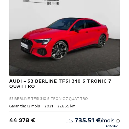
AUDI – S3 BERLINE TFSI 310 S TRONIC 7
QUATTRO
S3 BERLINE TFSI 310 S TRONIC 7 QUATTRO
Garantie: 12 mois
2021
22865 km
735.51 €
44 978 €
/mois
DÈS
i
EN CRÉDIT