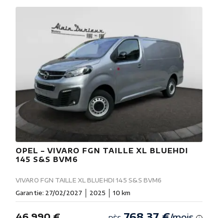
OPEL – VIVARO FGN TAILLE XL BLUEHDI
145 S&S BVM6
VIVARO FGN TAILLE XL BLUEHDI 145 S&S BVM6
Garantie: 27/02/2027
2025
10 km
768.37 €
46 990 €
/mois