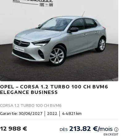
OPEL – CORSA 1.2 TURBO 100 CH BVM6
ELEGANCE BUSINESS
CORSA 1.2 TURBO 100 CH BVM6
Garantie: 30/06/2027
2022
44821 km
213.82 €
12 988 €
/mois
DÈS
i
EN CRÉDIT