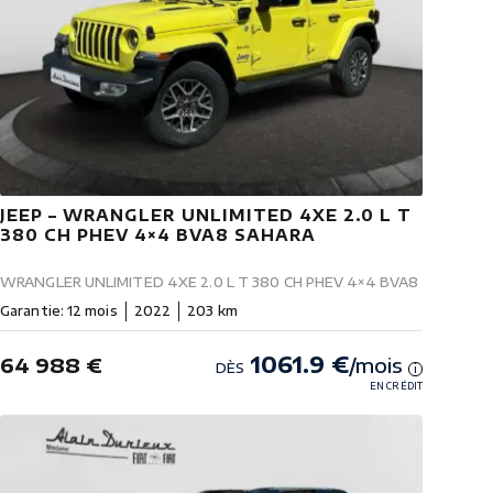
JEEP – WRANGLER UNLIMITED 4XE 2.0 L T
380 CH PHEV 4×4 BVA8 SAHARA
WRANGLER UNLIMITED 4XE 2.0 L T 380 CH PHEV 4×4 BVA8
Garantie: 12 mois
2022
203 km
1061.9 €
64 988 €
/mois
DÈS
i
EN CRÉDIT