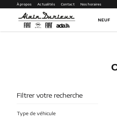
À propos
Actualités
Contact
Nos horaires
NEUF
O
Fiat
Filtrer votre recherche
Type de véhicule