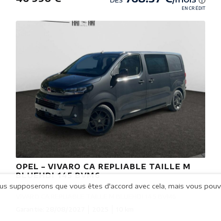
DÈS
i
EN CRÉDIT
OPEL – VIVARO CA REPLIABLE TAILLE M
BLUEHDI 145 BVM6
Nous supposerons que vous êtes d'accord avec cela, mais vous pouv
VIVARO CA REPLIABLE TAILLE M BLUEHDI 145 BVM6
Garantie: 28/08/2027
2025
10 km