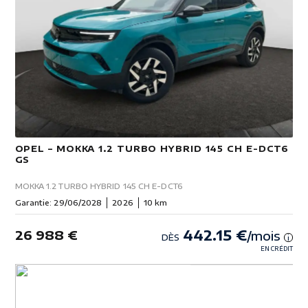
OPEL – MOKKA 1.2 TURBO HYBRID 145 CH E-DCT6
GS
MOKKA 1.2 TURBO HYBRID 145 CH E-DCT6
Garantie: 29/06/2028
2026
10 km
442.15 €
26 988 €
/mois
DÈS
i
EN CRÉDIT