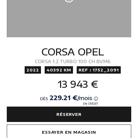
CORSA OPEL
CORSA 1.2 TURBO 100 CH BVM6
2022
40392 KM
REF : 1752_2091
13 943 €
229.21 €
/mois
DÈS
i
EN CRÉDIT
RÉSERVER
ESSAYER EN MAGASIN