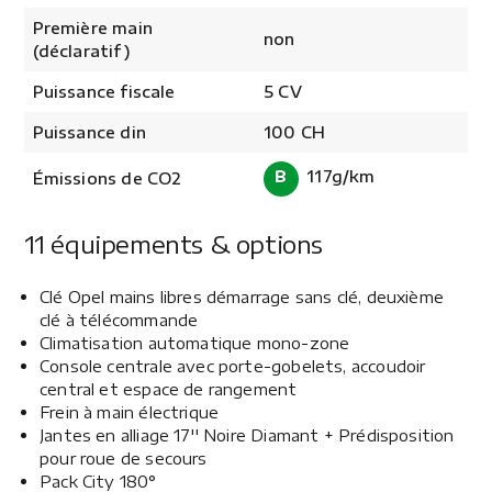
Première main
non
(déclaratif)
Puissance fiscale
5 CV
Puissance din
100 CH
B
117g/km
Émissions de CO2
11 équipements & options
Clé Opel mains libres démarrage sans clé, deuxième
clé à télécommande
Climatisation automatique mono-zone
Console centrale avec porte-gobelets, accoudoir
central et espace de rangement
Frein à main électrique
Jantes en alliage 17'' Noire Diamant + Prédisposition
pour roue de secours
Pack City 180°